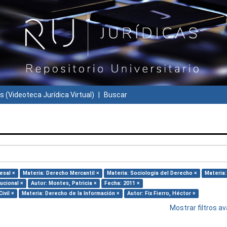
s (Videoteca Jurídica Virtual)
Buscar
esal ×
Materia: Derecho Mercantil ×
Materia: Sociología del Derecho ×
Materia:
ucional ×
Autor: Montes, Patricia ×
Fecha: 2011 ×
ivil ×
Materia: Derecho de la Información ×
Autor: Fix Fierro, Héctor ×
Mostrar filtros 