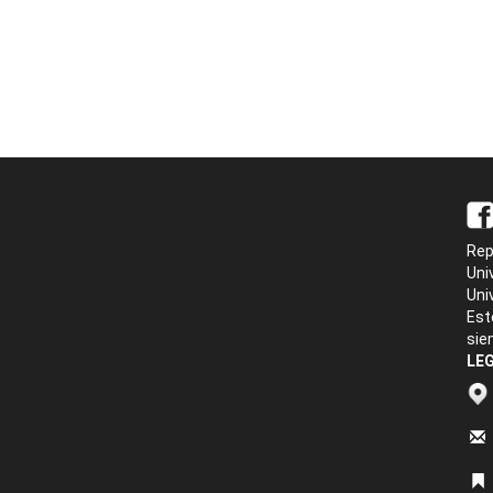
Rep
Uni
Uni
Est
sie
LEG