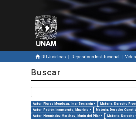
RU Jurídicas
Repositorio Institucional
Video
Buscar
Autor: Flores Mendoza, Imer Benjamín ×
Materia: Derecho Proc
Autor: Padrón Innamorato, Mauricio ×
Materia: Derecho Constit
Autor: Hernández Martínez, María del Pilar ×
Materia: Derecho C