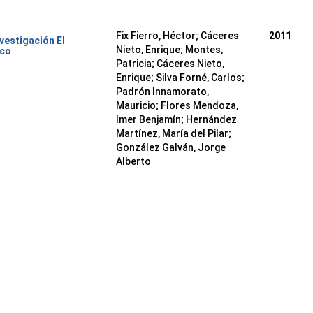
Fix Fierro, Héctor
;
Cáceres
2011
nvestigación El
Nieto, Enrique
;
Montes,
ico
Patricia
;
Cáceres Nieto,
Enrique
;
Silva Forné, Carlos
;
Padrón Innamorato,
Mauricio
;
Flores Mendoza,
Imer Benjamín
;
Hernández
Martínez, María del Pilar
;
González Galván, Jorge
Alberto