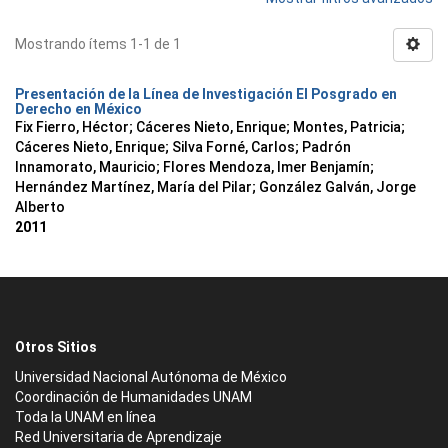
Mostrando ítems 1-1 de 1
Presentación de la Línea de Investigación El Posgrado en
Derecho en México
Fix Fierro, Héctor
;
Cáceres Nieto, Enrique
;
Montes, Patricia
;
Cáceres Nieto, Enrique
;
Silva Forné, Carlos
;
Padrón
Innamorato, Mauricio
;
Flores Mendoza, Imer Benjamín
;
Hernández Martínez, María del Pilar
;
González Galván, Jorge
Alberto
2011
Otros Sitios
Universidad Nacional Autónoma de México
Coordinación de Humanidades UNAM
Toda la UNAM en línea
Red Universitaria de Aprendizaje