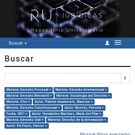
Buscar
Cambiar
navegac
Buscar
Ir
Materia: Derecho Procesal ×
Materia: Derecho Internacional ×
Materia: Derecho Mercantil ×
Materia: Sociología del Derecho ×
Materia: Otro ×
Autor: Padrón Innamorato, Mauricio ×
Materia: Derecho Constitucional ×
Autor: Montes, Patricia ×
Fecha: 2011 ×
Autor: Hernández Martínez, María del Pilar ×
Materia: Derecho Civil ×
Materia: Derecho de la Información ×
Autor: Fix Fierro, Héctor ×
Mostrar filtros avanzados