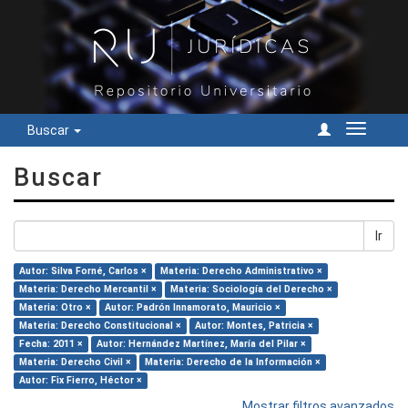
Buscar
Cambiar
navegac
Buscar
Ir
Autor: Silva Forné, Carlos ×
Materia: Derecho Administrativo ×
Materia: Derecho Mercantil ×
Materia: Sociología del Derecho ×
Materia: Otro ×
Autor: Padrón Innamorato, Mauricio ×
Materia: Derecho Constitucional ×
Autor: Montes, Patricia ×
Fecha: 2011 ×
Autor: Hernández Martínez, María del Pilar ×
Materia: Derecho Civil ×
Materia: Derecho de la Información ×
Autor: Fix Fierro, Héctor ×
Mostrar filtros avanzados