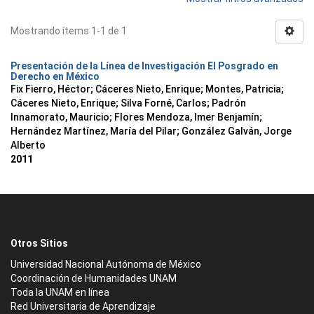
Mostrando ítems 1-1 de 1
Presentación de la Línea de Investigación El Posgrado en
Derecho en México
Fix Fierro, Héctor
;
Cáceres Nieto, Enrique
;
Montes, Patricia
;
Cáceres Nieto, Enrique
;
Silva Forné, Carlos
;
Padrón
Innamorato, Mauricio
;
Flores Mendoza, Imer Benjamín
;
Hernández Martínez, María del Pilar
;
González Galván, Jorge
Alberto
2011
Otros Sitios
Universidad Nacional Autónoma de México
Coordinación de Humanidades UNAM
Toda la UNAM en línea
Red Universitaria de Aprendizaje