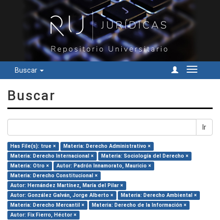
Buscar
Cambiar
navegac
Buscar
Ir
Has File(s): true ×
Materia: Derecho Administrativo ×
Materia: Derecho Internacional ×
Materia: Sociología del Derecho ×
Materia: Otro ×
Autor: Padrón Innamorato, Mauricio ×
Materia: Derecho Constitucional ×
Autor: Hernández Martínez, María del Pilar ×
Autor: González Galván, Jorge Alberto ×
Materia: Derecho Ambiental ×
Materia: Derecho Mercantil ×
Materia: Derecho de la Información ×
Autor: Fix Fierro, Héctor ×