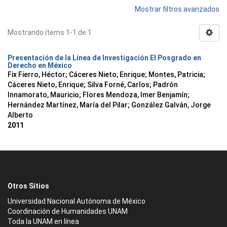
Mostrar filtros avanzados
Mostrando ítems 1-1 de 1
Presentación de la Línea de Investigación El Posgrado en
Derecho en México
Fix Fierro, Héctor
;
Cáceres Nieto, Enrique
;
Montes, Patricia
;
Cáceres Nieto, Enrique
;
Silva Forné, Carlos
;
Padrón
Innamorato, Mauricio
;
Flores Mendoza, Imer Benjamín
;
Hernández Martínez, María del Pilar
;
González Galván, Jorge
Alberto
2011
Otros Sitios
Universidad Nacional Autónoma de México
Coordinación de Humanidades UNAM
Toda la UNAM en línea