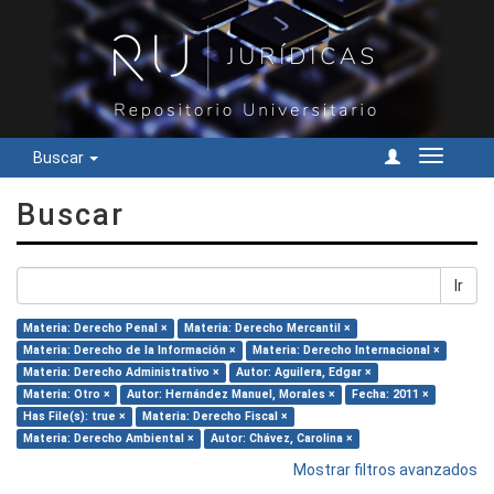
Buscar
Cambiar
navegac
Buscar
Ir
Materia: Derecho Penal ×
Materia: Derecho Mercantil ×
Materia: Derecho de la Información ×
Materia: Derecho Internacional ×
Materia: Derecho Administrativo ×
Autor: Aguilera, Edgar ×
Materia: Otro ×
Autor: Hernández Manuel, Morales ×
Fecha: 2011 ×
Has File(s): true ×
Materia: Derecho Fiscal ×
Materia: Derecho Ambiental ×
Autor: Chávez, Carolina ×
Mostrar filtros avanzados