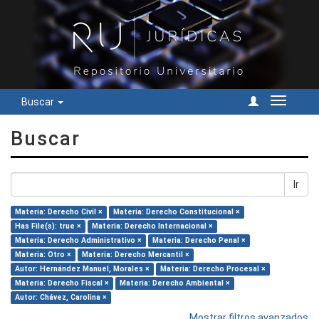
Buscar
Cambiar
navegac
Buscar
Ir
Materia: Derecho Civil ×
Materia: Derecho Constitucional ×
Has File(s): true ×
Materia: Derecho Internacional ×
Materia: Derecho Administrativo ×
Materia: Derecho Penal ×
Materia: Otro ×
Materia: Derecho Mercantil ×
Autor: Hernández Manuel, Morales ×
Materia: Derecho Procesal ×
Materia: Derecho Fiscal ×
Materia: Derecho Ambiental ×
Autor: Chávez, Carolina ×
Mostrar filtros avanzados