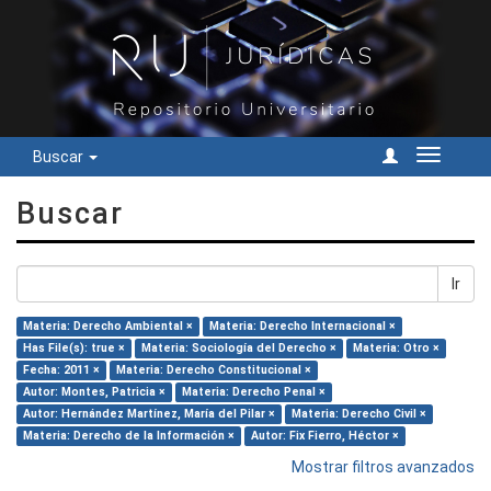
Buscar
Cambiar
navegac
Buscar
Ir
Materia: Derecho Ambiental ×
Materia: Derecho Internacional ×
Has File(s): true ×
Materia: Sociología del Derecho ×
Materia: Otro ×
Fecha: 2011 ×
Materia: Derecho Constitucional ×
Autor: Montes, Patricia ×
Materia: Derecho Penal ×
Autor: Hernández Martínez, María del Pilar ×
Materia: Derecho Civil ×
Materia: Derecho de la Información ×
Autor: Fix Fierro, Héctor ×
Mostrar filtros avanzados