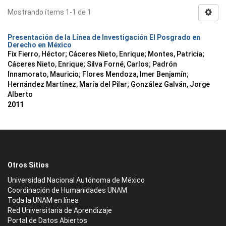
Mostrando ítems 1-1 de 1
Presentación de la Línea de Investigación El Posgrado en
Derecho en México
Fix Fierro, Héctor
;
Cáceres Nieto, Enrique
;
Montes, Patricia
;
Cáceres Nieto, Enrique
;
Silva Forné, Carlos
;
Padrón
Innamorato, Mauricio
;
Flores Mendoza, Imer Benjamín
;
Hernández Martínez, María del Pilar
;
González Galván, Jorge
Alberto
2011
Otros Sitios
Universidad Nacional Autónoma de México
Coordinación de Humanidades UNAM
Toda la UNAM en línea
Red Universitaria de Aprendizaje
Portal de Datos Abiertos