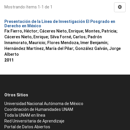
Mostrando ítems 1-1 de 1
Presentación de la Línea de Investigación El Posgrado en
Derecho en México
Fix Fierro, Héctor
;
Cáceres Nieto, Enrique
;
Montes, Patricia
;
Cáceres Nieto, Enrique
;
Silva Forné, Carlos
;
Padrón
Innamorato, Mauricio
;
Flores Mendoza, Imer Benjamín
;
Hernández Martínez, María del Pilar
;
González Galván, Jorge
Alberto
2011
Otros Sitios
Universidad Nacional Autónoma de México
Coordinación de Humanidades UNAM
Toda la UNAM en línea
Red Universitaria de Aprendizaje
Portal de Datos Abiertos