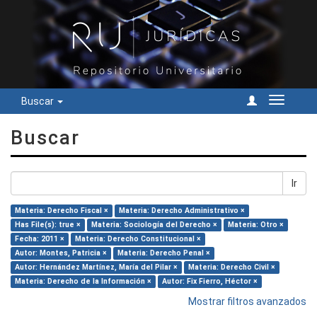
Buscar
Cambiar
navegac
Buscar
Ir
Materia: Derecho Fiscal ×
Materia: Derecho Administrativo ×
Has File(s): true ×
Materia: Sociología del Derecho ×
Materia: Otro ×
Fecha: 2011 ×
Materia: Derecho Constitucional ×
Autor: Montes, Patricia ×
Materia: Derecho Penal ×
Autor: Hernández Martínez, María del Pilar ×
Materia: Derecho Civil ×
Materia: Derecho de la Información ×
Autor: Fix Fierro, Héctor ×
Mostrar filtros avanzados