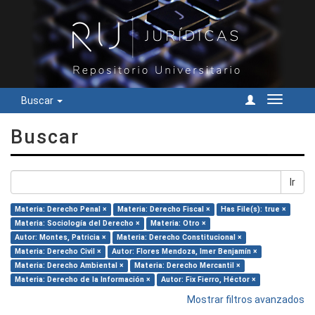
Buscar
Cambiar
navegac
Buscar
Ir
Materia: Derecho Penal ×
Materia: Derecho Fiscal ×
Has File(s): true ×
Materia: Sociología del Derecho ×
Materia: Otro ×
Autor: Montes, Patricia ×
Materia: Derecho Constitucional ×
Materia: Derecho Civil ×
Autor: Flores Mendoza, Imer Benjamín ×
Materia: Derecho Ambiental ×
Materia: Derecho Mercantil ×
Materia: Derecho de la Información ×
Autor: Fix Fierro, Héctor ×
Mostrar filtros avanzados