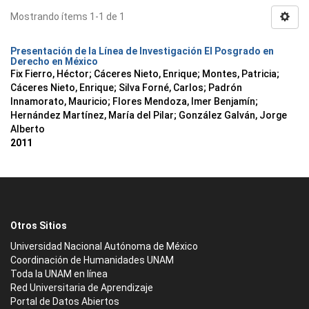
Mostrando ítems 1-1 de 1
Presentación de la Línea de Investigación El Posgrado en
Derecho en México
Fix Fierro, Héctor
;
Cáceres Nieto, Enrique
;
Montes, Patricia
;
Cáceres Nieto, Enrique
;
Silva Forné, Carlos
;
Padrón
Innamorato, Mauricio
;
Flores Mendoza, Imer Benjamín
;
Hernández Martínez, María del Pilar
;
González Galván, Jorge
Alberto
2011
Otros Sitios
Universidad Nacional Autónoma de México
Coordinación de Humanidades UNAM
Toda la UNAM en línea
Red Universitaria de Aprendizaje
Portal de Datos Abiertos