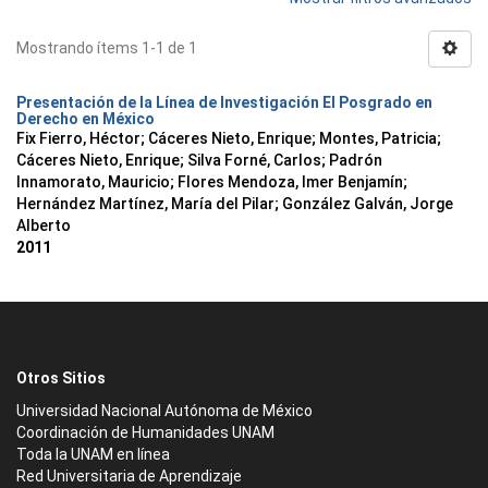
Mostrando ítems 1-1 de 1
Presentación de la Línea de Investigación El Posgrado en
Derecho en México
Fix Fierro, Héctor
;
Cáceres Nieto, Enrique
;
Montes, Patricia
;
Cáceres Nieto, Enrique
;
Silva Forné, Carlos
;
Padrón
Innamorato, Mauricio
;
Flores Mendoza, Imer Benjamín
;
Hernández Martínez, María del Pilar
;
González Galván, Jorge
Alberto
2011
Otros Sitios
Universidad Nacional Autónoma de México
Coordinación de Humanidades UNAM
Toda la UNAM en línea
Red Universitaria de Aprendizaje