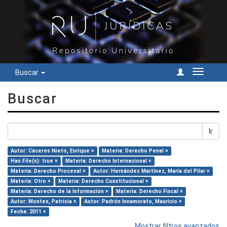
Buscar
Cambiar
navegac
Buscar
Ir
Autor: Cáceres Nieto, Enrique ×
Materia: Derecho Penal ×
Has File(s): true ×
Materia: Derecho Internacional ×
Materia: Derecho Procesal ×
Autor: Hernández Martínez, María del Pilar ×
Materia: Otro ×
Materia: Derecho Constitucional ×
Materia: Derecho de la Información ×
Materia: Derecho Fiscal ×
Autor: Montes, Patricia ×
Autor: Padrón Innamorato, Mauricio ×
Fecha: 2011 ×
Mostrar filtros avanzados