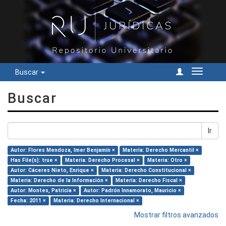
Buscar
Cambiar
navegac
Buscar
Ir
Autor: Flores Mendoza, Imer Benjamín ×
Materia: Derecho Mercantil ×
Has File(s): true ×
Materia: Derecho Procesal ×
Materia: Otro ×
Autor: Cáceres Nieto, Enrique ×
Materia: Derecho Constitucional ×
Materia: Derecho de la Información ×
Materia: Derecho Fiscal ×
Autor: Montes, Patricia ×
Autor: Padrón Innamorato, Mauricio ×
Fecha: 2011 ×
Materia: Derecho Internacional ×
Mostrar filtros avanzados