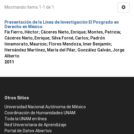
Mostrando ítems 1-1 de 1
Presentación de la Línea de Investigación El Posgrado en
Derecho en México
Fix Fierro, Héctor
;
Cáceres Nieto, Enrique
;
Montes, Patricia
;
Cáceres Nieto, Enrique
;
Silva Forné, Carlos
;
Padrón
Innamorato, Mauricio
;
Flores Mendoza, Imer Benjamín
;
Hernández Martínez, María del Pilar
;
González Galván, Jorge
Alberto
2011
Otros Sitios
Universidad Nacional Autónoma de México
Coordinación de Humanidades UNAM
Toda la UNAM en línea
Red Universitaria de Aprendizaje
Portal de Datos Abiertos