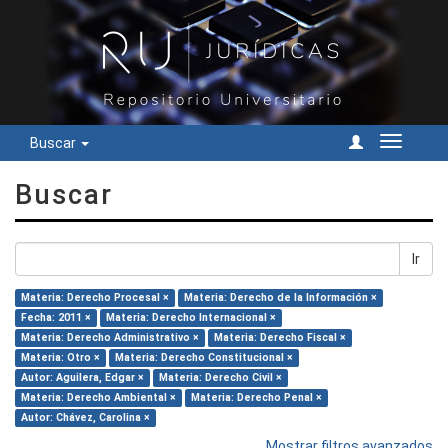
Buscar
Cambiar
navegac
Buscar
Ir
Materia: Derecho Procesal ×
Materia: Derecho de la Información ×
Fecha: 2011 ×
Materia: Derecho Internacional ×
Materia: Derecho Administrativo ×
Materia: Derecho Fiscal ×
Materia: Otro ×
Materia: Derecho Constitucional ×
Autor: Aguilera, Edgar ×
Materia: Derecho Civil ×
Materia: Derecho Ambiental ×
Materia: Derecho Penal ×
Autor: Chávez, Carolina ×
Mostrar filtros avanzados