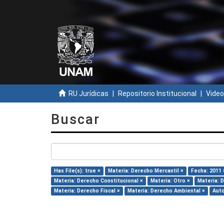
RU Jurídicas
Repositorio Institucional
Video
Buscar
Has File(s): true ×
Materia: Derecho Mercantil ×
Fecha: 2011 
Materia: Derecho Constitucional ×
Materia: Otro ×
Materia: 
Materia: Derecho Fiscal ×
Materia: Derecho Ambiental ×
Auto