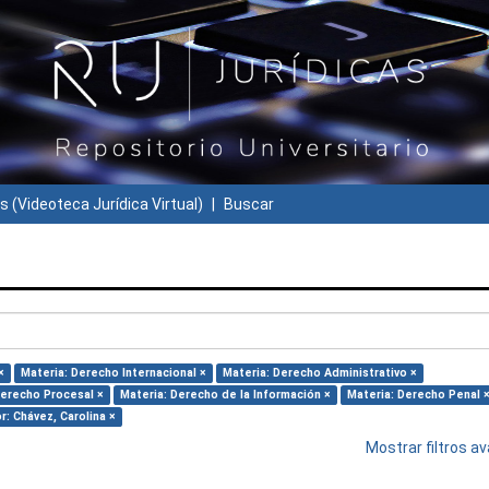
s (Videoteca Jurídica Virtual)
Buscar
×
Materia: Derecho Internacional ×
Materia: Derecho Administrativo ×
Derecho Procesal ×
Materia: Derecho de la Información ×
Materia: Derecho Penal 
r: Chávez, Carolina ×
Mostrar filtros 