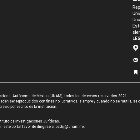
Rep
Uni
Uni
Est
sie
LEG
acional Autónoma de México (UNAM), todos los derechos reservados 2021.
den ser reproducidos con fines no lucrativos, siempre y cuando no se mutile, se cit
revio por escrito de la institución.
tituto de Investigaciones Jurídicas.
 este portal favor de dirigirse a:
padiij@unam.mx