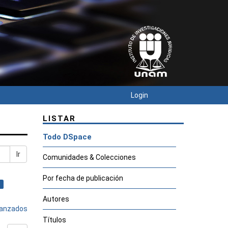
Login
LISTAR
Todo DSpace
Ir
Comunidades & Colecciones
Por fecha de publicación
×
Autores
avanzados
Títulos