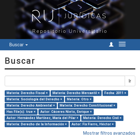
Buscar
Cambiar
navegac
Buscar
Ir
Materia: Derecho Fiscal ×
Materia: Derecho Mercantil ×
Fecha: 2011 ×
Materia: Sociología del Derecho ×
Materia: Otro ×
Materia: Derecho Ambiental ×
Materia: Derecho Constitucional ×
Has File(s): true ×
Autor: Cáceres Nieto, Enrique ×
Autor: Hernández Martínez, María del Pilar ×
Materia: Derecho Civil ×
Materia: Derecho de la Información ×
Autor: Fix Fierro, Héctor ×
Mostrar filtros avanzados