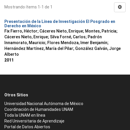
Mostrando ítems 1-1 de 1
Presentación de la Línea de Investigación El Posgrado en
Derecho en México
Fix Fierro, Héctor
;
Cáceres Nieto, Enrique
;
Montes, Patricia
;
Cáceres Nieto, Enrique
;
Silva Forné, Carlos
;
Padrón
Innamorato, Mauricio
;
Flores Mendoza, Imer Benjamín
;
Hernández Martínez, María del Pilar
;
González Galván, Jorge
Alberto
2011
Otros Sitios
Universidad Nacional Autónoma de México
Coordinación de Humanidades UNAM
Toda la UNAM en línea
Red Universitaria de Aprendizaje
Portal de Datos Abiertos