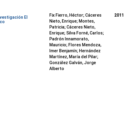
Fix Fierro, Héctor
;
Cáceres
2011
nvestigación El
Nieto, Enrique
;
Montes,
ico
Patricia
;
Cáceres Nieto,
Enrique
;
Silva Forné, Carlos
;
Padrón Innamorato,
Mauricio
;
Flores Mendoza,
Imer Benjamín
;
Hernández
Martínez, María del Pilar
;
González Galván, Jorge
Alberto