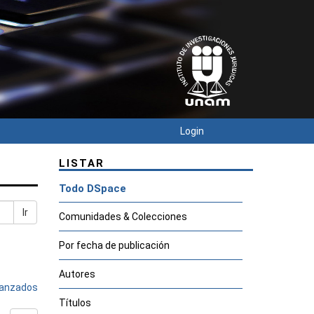
Login
LISTAR
Todo DSpace
Ir
Comunidades & Colecciones
Por fecha de publicación
Autores
avanzados
Títulos