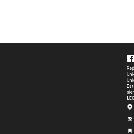
Rep
Uni
Uni
Est
sie
LEG