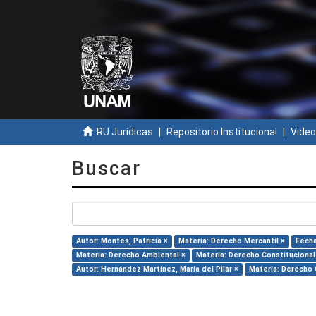
RU Jurídicas
Repositorio Institucional
Video
Buscar
Autor: Montes, Patricia ×
Materia: Derecho Mercantil ×
Fecha
Materia: Derecho Ambiental ×
Materia: Derecho Constitucional
Autor: Hernández Martínez, María del Pilar ×
Materia: Derecho C