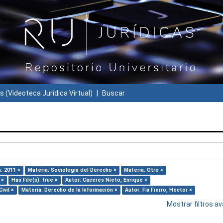
s (Videoteca Jurídica Virtual)
Buscar
: 2011 ×
Materia: Sociología del Derecho ×
Materia: Otro ×
 ×
Has File(s): true ×
Autor: Cáceres Nieto, Enrique ×
ivil ×
Materia: Derecho de la Información ×
Autor: Fix Fierro, Héctor ×
Mostrar filtros 