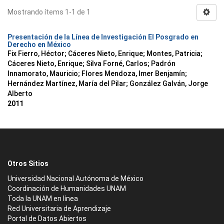
Mostrando ítems 1-1 de 1
Presentación de la Línea de Investigación El Posgrado en
Derecho en México
Fix Fierro, Héctor
;
Cáceres Nieto, Enrique
;
Montes, Patricia
;
Cáceres Nieto, Enrique
;
Silva Forné, Carlos
;
Padrón
Innamorato, Mauricio
;
Flores Mendoza, Imer Benjamín
;
Hernández Martínez, María del Pilar
;
González Galván, Jorge
Alberto
2011
Otros Sitios
Universidad Nacional Autónoma de México
Coordinación de Humanidades UNAM
Toda la UNAM en línea
Red Universitaria de Aprendizaje
Portal de Datos Abiertos