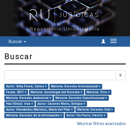
Buscar
Cambiar
navegac
Buscar
Ir
Autor: Silva Forné, Carlos ×
Materia: Derecho Internacional ×
Fecha: 2011 ×
Materia: Sociología del Derecho ×
Materia: Otro ×
Materia: Derecho Ambiental ×
Materia: Derecho Constitucional ×
Has File(s): true ×
Autor: Cáceres Nieto, Enrique ×
Autor: Hernández Martínez, María del Pilar ×
Materia: Derecho Civil ×
Materia: Derecho de la Información ×
Autor: Fix Fierro, Héctor ×
Mostrar filtros avanzados