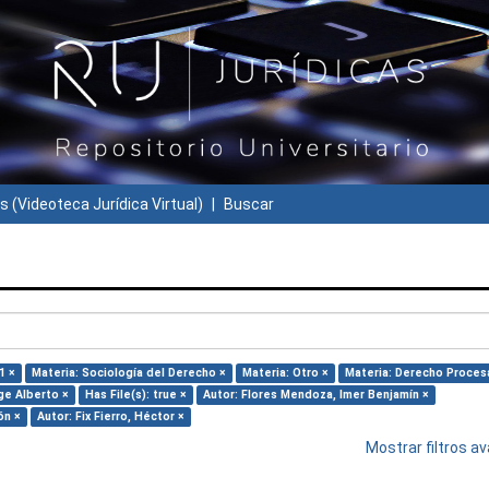
s (Videoteca Jurídica Virtual)
Buscar
1 ×
Materia: Sociología del Derecho ×
Materia: Otro ×
Materia: Derecho Procesa
ge Alberto ×
Has File(s): true ×
Autor: Flores Mendoza, Imer Benjamín ×
ón ×
Autor: Fix Fierro, Héctor ×
Mostrar filtros 