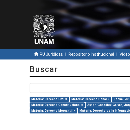
RU Jurídicas
Repositorio Institucional
Video
Buscar
Materia: Derecho Civil ×
Materia: Derecho Penal ×
Fecha: 201
Materia: Derecho Constitucional ×
Autor: González Galván, Jor
Materia: Derecho Mercantil ×
Materia: Derecho de la Informaci