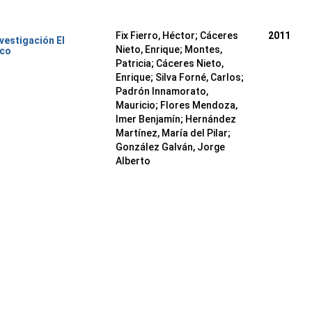
Fix Fierro, Héctor
;
Cáceres
2011
nvestigación El
Nieto, Enrique
;
Montes,
ico
Patricia
;
Cáceres Nieto,
Enrique
;
Silva Forné, Carlos
;
Padrón Innamorato,
Mauricio
;
Flores Mendoza,
Imer Benjamín
;
Hernández
Martínez, María del Pilar
;
González Galván, Jorge
Alberto