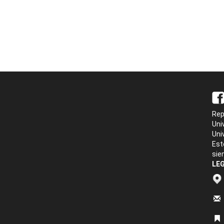
Rep
Uni
Uni
Est
sie
LEG