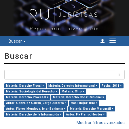
Buscar
Cambiar
navegac
Buscar
Ir
Materia: Derecho Fiscal ×
Materia: Derecho Internacional ×
Fecha: 2011 ×
Materia: Sociología del Derecho ×
Materia: Otro ×
Materia: Derecho Procesal ×
Materia: Derecho Constitucional ×
Autor: González Galván, Jorge Alberto ×
Has File(s): true ×
Autor: Flores Mendoza, Imer Benjamín ×
Materia: Derecho Mercantil ×
Materia: Derecho de la Información ×
Autor: Fix Fierro, Héctor ×
Mostrar filtros avanzados