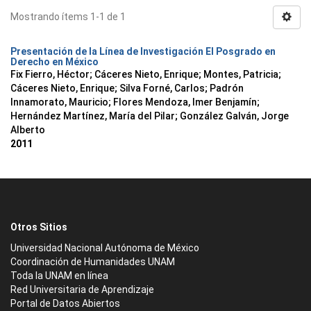
Mostrando ítems 1-1 de 1
Presentación de la Línea de Investigación El Posgrado en
Derecho en México
Fix Fierro, Héctor
;
Cáceres Nieto, Enrique
;
Montes, Patricia
;
Cáceres Nieto, Enrique
;
Silva Forné, Carlos
;
Padrón
Innamorato, Mauricio
;
Flores Mendoza, Imer Benjamín
;
Hernández Martínez, María del Pilar
;
González Galván, Jorge
Alberto
2011
Otros Sitios
Universidad Nacional Autónoma de México
Coordinación de Humanidades UNAM
Toda la UNAM en línea
Red Universitaria de Aprendizaje
Portal de Datos Abiertos