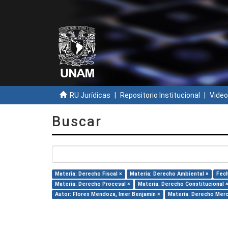
RU Jurídicas
Repositorio Institucional
Video
Buscar
Materia: Derecho Fiscal ×
Materia: Derecho Ambiental ×
Fech
Materia: Derecho Procesal ×
Materia: Derecho Constitucional 
Autor: Flores Mendoza, Imer Benjamín ×
Materia: Derecho Merc