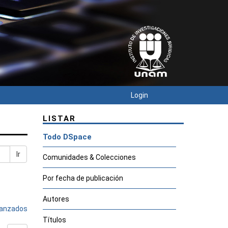
Login
LISTAR
Todo DSpace
Ir
Comunidades & Colecciones
Por fecha de publicación
Autores
avanzados
Títulos