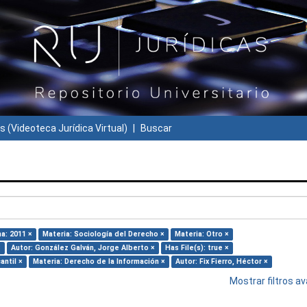
s (Videoteca Jurídica Virtual)
Buscar
a: 2011 ×
Materia: Sociología del Derecho ×
Materia: Otro ×
×
Autor: González Galván, Jorge Alberto ×
Has File(s): true ×
antil ×
Materia: Derecho de la Información ×
Autor: Fix Fierro, Héctor ×
Mostrar filtros 