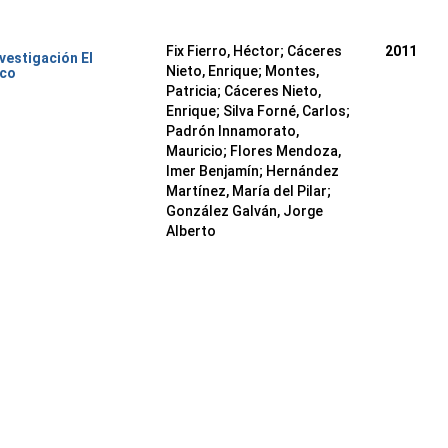
Fix Fierro, Héctor
;
Cáceres
2011
nvestigación El
Nieto, Enrique
;
Montes,
ico
Patricia
;
Cáceres Nieto,
Enrique
;
Silva Forné, Carlos
;
Padrón Innamorato,
Mauricio
;
Flores Mendoza,
Imer Benjamín
;
Hernández
Martínez, María del Pilar
;
González Galván, Jorge
Alberto