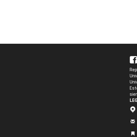
Rep
Uni
Uni
Est
sie
LEG