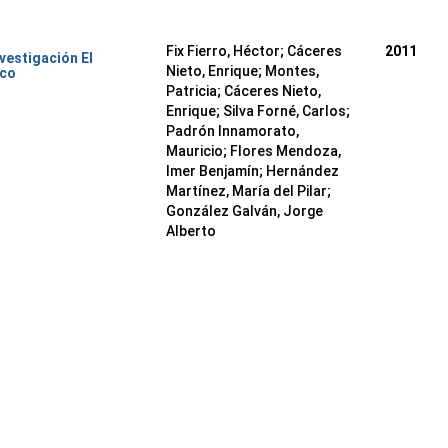
Fix Fierro, Héctor
;
Cáceres
2011
nvestigación El
Nieto, Enrique
;
Montes,
ico
Patricia
;
Cáceres Nieto,
Enrique
;
Silva Forné, Carlos
;
Padrón Innamorato,
Mauricio
;
Flores Mendoza,
Imer Benjamín
;
Hernández
Martínez, María del Pilar
;
González Galván, Jorge
Alberto