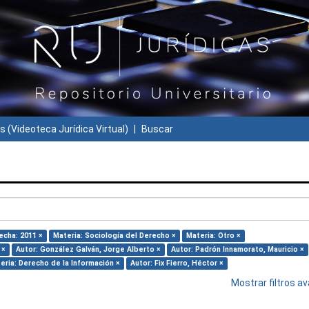
s (Videoteca Jurídica Virtual)
Buscar
echa: 2011 ×
Materia: Sociología del Derecho ×
Materia: Otro ×
 ×
Autor: González Galván, Jorge Alberto ×
Autor: Padrón Innamorato, Mauricio ×
eria: Derecho de la Información ×
Autor: Fix Fierro, Héctor ×
Mostrar filtros 