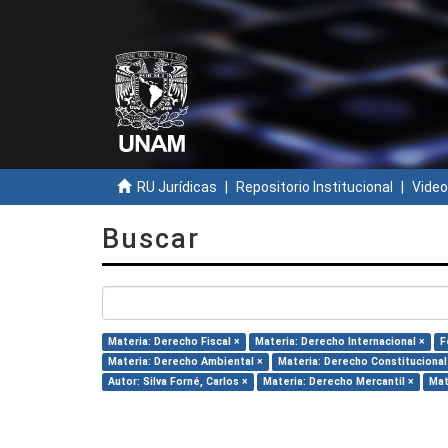
RU Jurídicas
Repositorio Institucional
Video
Buscar
Materia: Derecho Fiscal ×
Materia: Derecho Internacional ×
F
Materia: Derecho Ambiental ×
Materia: Derecho Constitucional
Autor: Silva Forné, Carlos ×
Materia: Derecho Mercantil ×
Mat