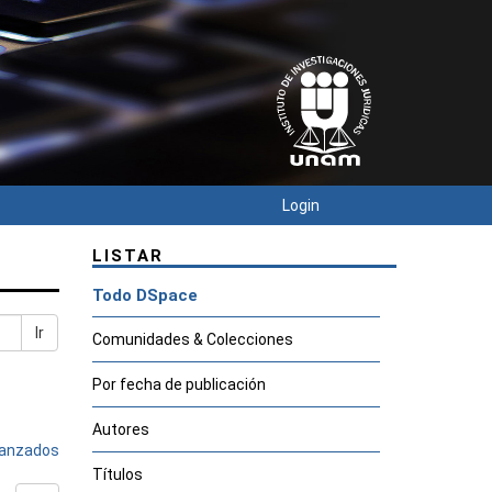
Login
LISTAR
Todo DSpace
Ir
Comunidades & Colecciones
Por fecha de publicación
Autores
avanzados
Títulos