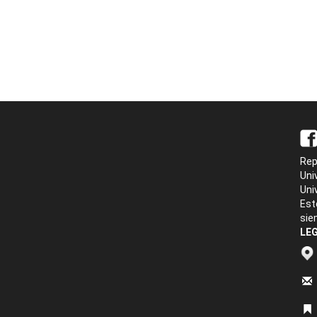
Rep
Uni
Uni
Est
sie
LEG