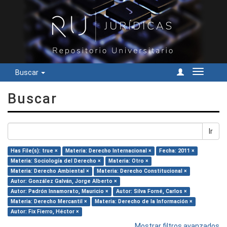
Buscar
Cambiar
navegac
Buscar
Ir
Has File(s): true ×
Materia: Derecho Internacional ×
Fecha: 2011 ×
Materia: Sociología del Derecho ×
Materia: Otro ×
Materia: Derecho Ambiental ×
Materia: Derecho Constitucional ×
Autor: González Galván, Jorge Alberto ×
Autor: Padrón Innamorato, Mauricio ×
Autor: Silva Forné, Carlos ×
Materia: Derecho Mercantil ×
Materia: Derecho de la Información ×
Autor: Fix Fierro, Héctor ×
Mostrar filtros avanzados