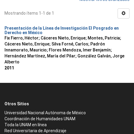
Mostrando ítems 1-1 de 1
Presentación de la Línea de Investigación El Posgrado en
Derecho en México
Fix Fierro, Héctor
;
Cáceres Nieto, Enrique
;
Montes, Patricia
;
Cáceres Nieto, Enrique
;
Silva Forné, Carlos
;
Padrón
Innamorato, Mauricio
;
Flores Mendoza, Imer Benjamín
;
Hernández Martínez, María del Pilar
;
González Galván, Jorge
Alberto
2011
Otros Sitios
Universidad Nacional Autónoma de México
Coordinación de Humanidades UNAM
Toda la UNAM en línea
Red Universitaria de Aprendizaje