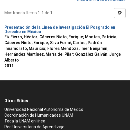
Mostrando ítems 1-1 de 1
Presentación de la Línea de Investigación El Posgrado en
Derecho en México
Fix Fierro, Héctor
;
Cáceres Nieto, Enrique
;
Montes, Patricia
;
Cáceres Nieto, Enrique
;
Silva Forné, Carlos
;
Padrón
Innamorato, Mauricio
;
Flores Mendoza, Imer Benjamín
;
Hernández Martínez, María del Pilar
;
González Galván, Jorge
Alberto
2011
Otros Sitios
Universidad Nacional Autónoma de México
Coordinación de Humanidades UNAM
Toda la UNAM en línea
Red Universitaria de Aprendizaje