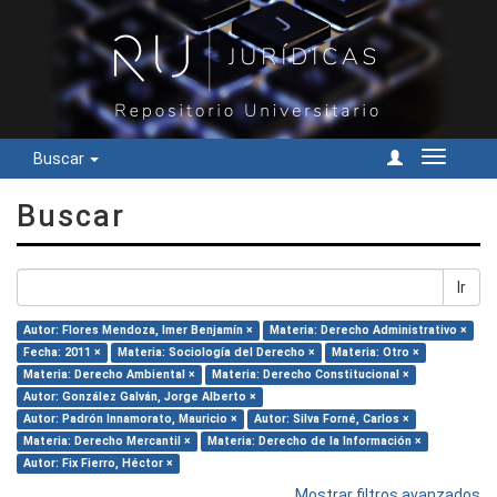
Buscar
Cambiar
navegac
Buscar
Ir
Autor: Flores Mendoza, Imer Benjamín ×
Materia: Derecho Administrativo ×
Fecha: 2011 ×
Materia: Sociología del Derecho ×
Materia: Otro ×
Materia: Derecho Ambiental ×
Materia: Derecho Constitucional ×
Autor: González Galván, Jorge Alberto ×
Autor: Padrón Innamorato, Mauricio ×
Autor: Silva Forné, Carlos ×
Materia: Derecho Mercantil ×
Materia: Derecho de la Información ×
Autor: Fix Fierro, Héctor ×
Mostrar filtros avanzados