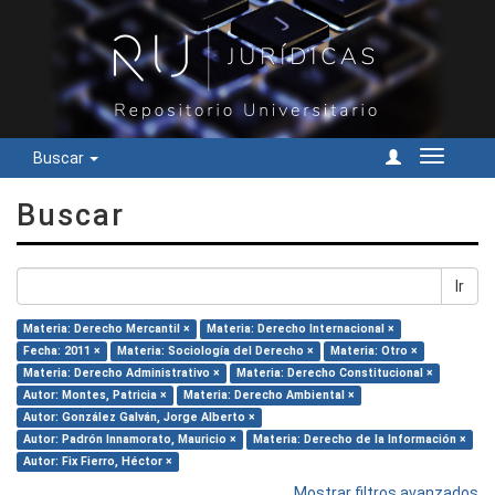
Buscar
Cambiar
navegac
Buscar
Ir
Materia: Derecho Mercantil ×
Materia: Derecho Internacional ×
Fecha: 2011 ×
Materia: Sociología del Derecho ×
Materia: Otro ×
Materia: Derecho Administrativo ×
Materia: Derecho Constitucional ×
Autor: Montes, Patricia ×
Materia: Derecho Ambiental ×
Autor: González Galván, Jorge Alberto ×
Autor: Padrón Innamorato, Mauricio ×
Materia: Derecho de la Información ×
Autor: Fix Fierro, Héctor ×
Mostrar filtros avanzados