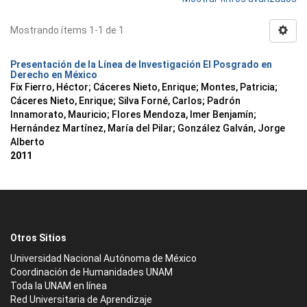
Mostrando ítems 1-1 de 1
Presentación de la Línea de Investigación El Posgrado en
Derecho en México
Fix Fierro, Héctor
;
Cáceres Nieto, Enrique
;
Montes, Patricia
;
Cáceres Nieto, Enrique
;
Silva Forné, Carlos
;
Padrón
Innamorato, Mauricio
;
Flores Mendoza, Imer Benjamín
;
Hernández Martínez, María del Pilar
;
González Galván, Jorge
Alberto
2011
Otros Sitios
Universidad Nacional Autónoma de México
Coordinación de Humanidades UNAM
Toda la UNAM en línea
Red Universitaria de Aprendizaje