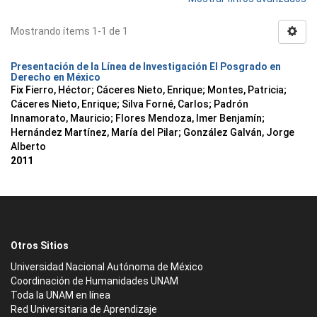
Mostrando ítems 1-1 de 1
Presentación de la Línea de Investigación El Posgrado en
Derecho en México
Fix Fierro, Héctor
;
Cáceres Nieto, Enrique
;
Montes, Patricia
;
Cáceres Nieto, Enrique
;
Silva Forné, Carlos
;
Padrón
Innamorato, Mauricio
;
Flores Mendoza, Imer Benjamín
;
Hernández Martínez, María del Pilar
;
González Galván, Jorge
Alberto
2011
Otros Sitios
Universidad Nacional Autónoma de México
Coordinación de Humanidades UNAM
Toda la UNAM en línea
Red Universitaria de Aprendizaje