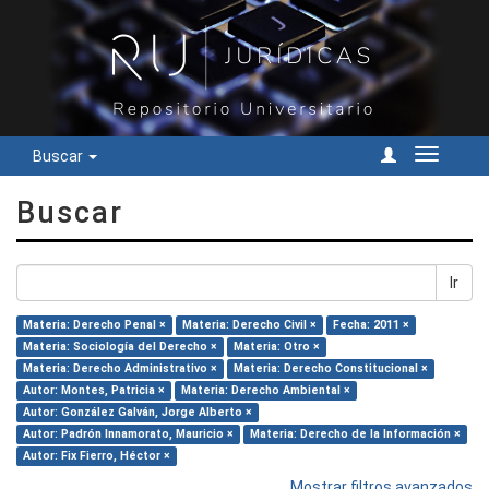
Buscar
Cambiar
navegac
Buscar
Ir
Materia: Derecho Penal ×
Materia: Derecho Civil ×
Fecha: 2011 ×
Materia: Sociología del Derecho ×
Materia: Otro ×
Materia: Derecho Administrativo ×
Materia: Derecho Constitucional ×
Autor: Montes, Patricia ×
Materia: Derecho Ambiental ×
Autor: González Galván, Jorge Alberto ×
Autor: Padrón Innamorato, Mauricio ×
Materia: Derecho de la Información ×
Autor: Fix Fierro, Héctor ×
Mostrar filtros avanzados