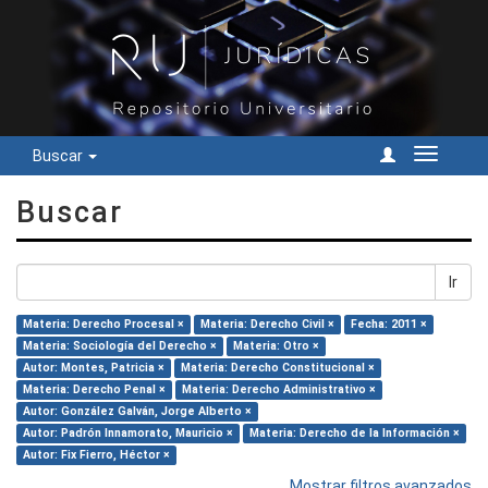
Buscar
Cambiar
navegac
Buscar
Ir
Materia: Derecho Procesal ×
Materia: Derecho Civil ×
Fecha: 2011 ×
Materia: Sociología del Derecho ×
Materia: Otro ×
Autor: Montes, Patricia ×
Materia: Derecho Constitucional ×
Materia: Derecho Penal ×
Materia: Derecho Administrativo ×
Autor: González Galván, Jorge Alberto ×
Autor: Padrón Innamorato, Mauricio ×
Materia: Derecho de la Información ×
Autor: Fix Fierro, Héctor ×
Mostrar filtros avanzados