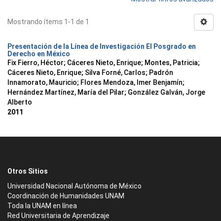
Mostrando ítems 1-1 de 1
Presentación de la Línea de Investigación El Posgrado en
Derecho en México
Fix Fierro, Héctor
;
Cáceres Nieto, Enrique
;
Montes, Patricia
;
Cáceres Nieto, Enrique
;
Silva Forné, Carlos
;
Padrón
Innamorato, Mauricio
;
Flores Mendoza, Imer Benjamín
;
Hernández Martínez, María del Pilar
;
González Galván, Jorge
Alberto
2011
Otros Sitios
Universidad Nacional Autónoma de México
Coordinación de Humanidades UNAM
Toda la UNAM en línea
Red Universitaria de Aprendizaje