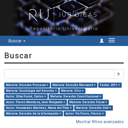
Buscar
Cambiar
navegac
Buscar
Ir
Materia: Derecho Procesal ×
Materia: Derecho Mercantil ×
Fecha: 2011 ×
Materia: Sociología del Derecho ×
Materia: Otro ×
Autor: Silva Forné, Carlos ×
Materia: Derecho Constitucional ×
Autor: Flores Mendoza, Imer Benjamín ×
Materia: Derecho Fiscal ×
Autor: Hernández Martínez, María del Pilar ×
Materia: Derecho Civil ×
Materia: Derecho de la Información ×
Autor: Fix Fierro, Héctor ×
Mostrar filtros avanzados