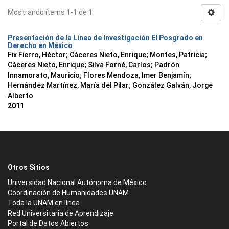
Mostrando ítems 1-1 de 1
Presentación de la Línea de Investigación El Posgrado en
Derecho en México
Fix Fierro, Héctor
;
Cáceres Nieto, Enrique
;
Montes, Patricia
;
Cáceres Nieto, Enrique
;
Silva Forné, Carlos
;
Padrón
Innamorato, Mauricio
;
Flores Mendoza, Imer Benjamín
;
Hernández Martínez, María del Pilar
;
González Galván, Jorge
Alberto
2011
Otros Sitios
Universidad Nacional Autónoma de México
Coordinación de Humanidades UNAM
Toda la UNAM en línea
Red Universitaria de Aprendizaje
Portal de Datos Abiertos