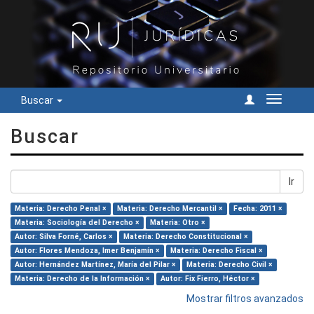
Buscar
Cambiar
navegac
Buscar
Ir
Materia: Derecho Penal ×
Materia: Derecho Mercantil ×
Fecha: 2011 ×
Materia: Sociología del Derecho ×
Materia: Otro ×
Autor: Silva Forné, Carlos ×
Materia: Derecho Constitucional ×
Autor: Flores Mendoza, Imer Benjamín ×
Materia: Derecho Fiscal ×
Autor: Hernández Martínez, María del Pilar ×
Materia: Derecho Civil ×
Materia: Derecho de la Información ×
Autor: Fix Fierro, Héctor ×
Mostrar filtros avanzados