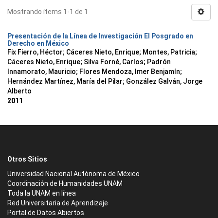
Mostrando ítems 1-1 de 1
Presentación de la Línea de Investigación El Posgrado en
Derecho en México
Fix Fierro, Héctor
;
Cáceres Nieto, Enrique
;
Montes, Patricia
;
Cáceres Nieto, Enrique
;
Silva Forné, Carlos
;
Padrón
Innamorato, Mauricio
;
Flores Mendoza, Imer Benjamín
;
Hernández Martínez, María del Pilar
;
González Galván, Jorge
Alberto
2011
Otros Sitios
Universidad Nacional Autónoma de México
Coordinación de Humanidades UNAM
Toda la UNAM en línea
Red Universitaria de Aprendizaje
Portal de Datos Abiertos