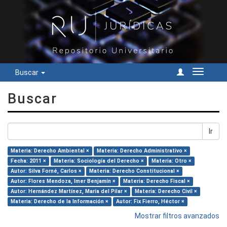
Buscar
Cambiar
navegac
Buscar
Ir
Materia: Derecho Ambiental ×
Materia: Derecho Administrativo ×
Fecha: 2011 ×
Materia: Sociología del Derecho ×
Materia: Otro ×
Autor: Silva Forné, Carlos ×
Materia: Derecho Constitucional ×
Autor: Flores Mendoza, Imer Benjamín ×
Materia: Derecho Fiscal ×
Autor: Hernández Martínez, María del Pilar ×
Materia: Derecho Civil ×
Materia: Derecho de la Información ×
Autor: Fix Fierro, Héctor ×
Mostrar filtros avanzados