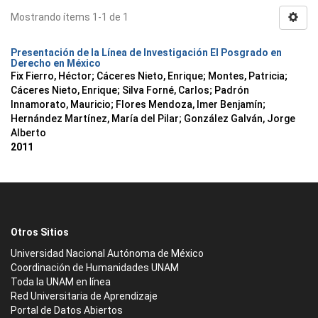
Mostrando ítems 1-1 de 1
Presentación de la Línea de Investigación El Posgrado en
Derecho en México
Fix Fierro, Héctor
;
Cáceres Nieto, Enrique
;
Montes, Patricia
;
Cáceres Nieto, Enrique
;
Silva Forné, Carlos
;
Padrón
Innamorato, Mauricio
;
Flores Mendoza, Imer Benjamín
;
Hernández Martínez, María del Pilar
;
González Galván, Jorge
Alberto
2011
Otros Sitios
Universidad Nacional Autónoma de México
Coordinación de Humanidades UNAM
Toda la UNAM en línea
Red Universitaria de Aprendizaje
Portal de Datos Abiertos