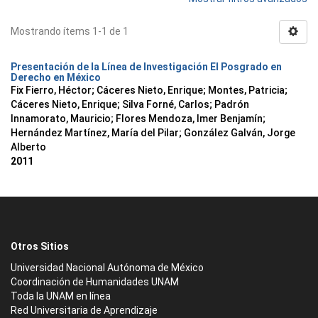
Mostrando ítems 1-1 de 1
Presentación de la Línea de Investigación El Posgrado en
Derecho en México
Fix Fierro, Héctor
;
Cáceres Nieto, Enrique
;
Montes, Patricia
;
Cáceres Nieto, Enrique
;
Silva Forné, Carlos
;
Padrón
Innamorato, Mauricio
;
Flores Mendoza, Imer Benjamín
;
Hernández Martínez, María del Pilar
;
González Galván, Jorge
Alberto
2011
Otros Sitios
Universidad Nacional Autónoma de México
Coordinación de Humanidades UNAM
Toda la UNAM en línea
Red Universitaria de Aprendizaje