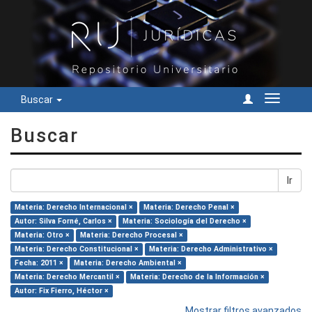
Buscar
Cambiar
navegac
Buscar
Ir
Materia: Derecho Internacional ×
Materia: Derecho Penal ×
Autor: Silva Forné, Carlos ×
Materia: Sociología del Derecho ×
Materia: Otro ×
Materia: Derecho Procesal ×
Materia: Derecho Constitucional ×
Materia: Derecho Administrativo ×
Fecha: 2011 ×
Materia: Derecho Ambiental ×
Materia: Derecho Mercantil ×
Materia: Derecho de la Información ×
Autor: Fix Fierro, Héctor ×
Mostrar filtros avanzados