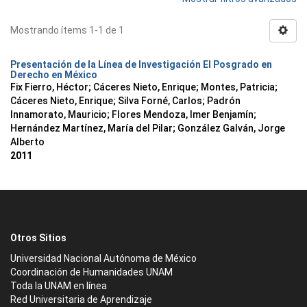
Mostrando ítems 1-1 de 1
Presentación de la Línea de Investigación El Posgrado en
Derecho en México
Fix Fierro, Héctor
;
Cáceres Nieto, Enrique
;
Montes, Patricia
;
Cáceres Nieto, Enrique
;
Silva Forné, Carlos
;
Padrón
Innamorato, Mauricio
;
Flores Mendoza, Imer Benjamín
;
Hernández Martínez, María del Pilar
;
González Galván, Jorge
Alberto
2011
Otros Sitios
Universidad Nacional Autónoma de México
Coordinación de Humanidades UNAM
Toda la UNAM en línea
Red Universitaria de Aprendizaje