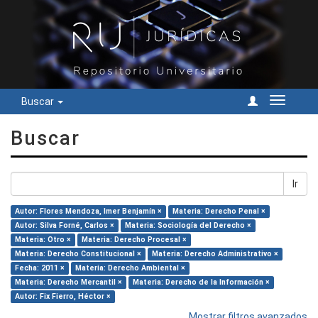
Buscar
Cambiar
navegac
Buscar
Ir
Autor: Flores Mendoza, Imer Benjamín ×
Materia: Derecho Penal ×
Autor: Silva Forné, Carlos ×
Materia: Sociología del Derecho ×
Materia: Otro ×
Materia: Derecho Procesal ×
Materia: Derecho Constitucional ×
Materia: Derecho Administrativo ×
Fecha: 2011 ×
Materia: Derecho Ambiental ×
Materia: Derecho Mercantil ×
Materia: Derecho de la Información ×
Autor: Fix Fierro, Héctor ×
Mostrar filtros avanzados