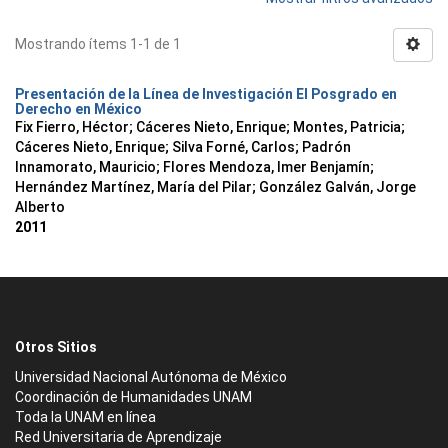
Mostrando ítems 1-1 de 1
Presentación de la Línea de Investigación El Posgrado en
Derecho en México
Fix Fierro, Héctor
;
Cáceres Nieto, Enrique
;
Montes, Patricia
;
Cáceres Nieto, Enrique
;
Silva Forné, Carlos
;
Padrón
Innamorato, Mauricio
;
Flores Mendoza, Imer Benjamín
;
Hernández Martínez, María del Pilar
;
González Galván, Jorge
Alberto
2011
Otros Sitios
Universidad Nacional Autónoma de México
Coordinación de Humanidades UNAM
Toda la UNAM en línea
Red Universitaria de Aprendizaje