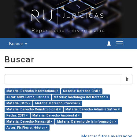
Buscar
Cambiar
navegac
Buscar
Ir
Materia: Derecho Internacional ×
Materia: Derecho Civil ×
Autor: Silva Forné, Carlos ×
Materia: Sociología del Derecho ×
Materia: Otro ×
Materia: Derecho Procesal ×
Materia: Derecho Constitucional ×
Materia: Derecho Administrativo ×
Fecha: 2011 ×
Materia: Derecho Ambiental ×
Materia: Derecho Mercantil ×
Materia: Derecho de la Información ×
Autor: Fix Fierro, Héctor ×
Mostrar filtros avanzados