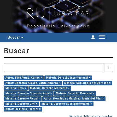
Buscar
Cambiar
navegac
Buscar
Ir
Autor: Silva Forné, Carlos ×
Materia: Derecho Internacional ×
Autor: González Galván, Jorge Alberto ×
Materia: Sociología del Derecho ×
Materia: Otro ×
Materia: Derecho Mercantil ×
Materia: Derecho Constitucional ×
Materia: Derecho Procesal ×
Materia: Derecho Fiscal ×
Autor: Hernández Martínez, María del Pilar ×
Materia: Derecho Civil ×
Materia: Derecho de la Información ×
Autor: Fix Fierro, Héctor ×
Mostrar filtros avanzados