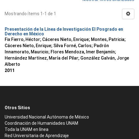
Mostrando ítems 1-1 de 1
Presentación de la Línea de Investigación El Posgrado en
Derecho en México
Fix Fierro, Héctor
;
Cáceres Nieto, Enrique
;
Montes, Patricia
;
Cáceres Nieto, Enrique
;
Silva Forné, Carlos
;
Padrón
Innamorato, Mauricio
;
Flores Mendoza, Imer Benjamín
;
Hernández Martínez, María del Pilar
;
González Galván, Jorge
Alberto
2011
Otros Sitios
Universidad Nacional Autónoma de México
Coordinación de Humanidades UNAM
Toda la UNAM en línea
Red Universitaria de Aprendizaje