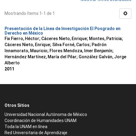
Mostrando ítems 1-1 de 1
Presentación de la Línea de Investigación El Posgrado en
Derecho en México
Fix Fierro, Héctor
;
Cáceres Nieto, Enrique
;
Montes, Patricia
;
Cáceres Nieto, Enrique
;
Silva Forné, Carlos
;
Padrón
Innamorato, Mauricio
;
Flores Mendoza, Imer Benjamín
;
Hernández Martínez, María del Pilar
;
González Galván, Jorge
Alberto
2011
Otros Sitios
Universidad Nacional Autónoma de México
Coordinación de Humanidades UNAM
Toda la UNAM en línea
Red Universitaria de Aprendizaje