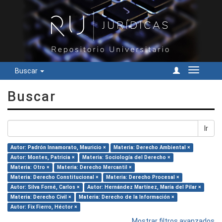
Buscar
Cambiar
navegac
Buscar
Ir
Autor: Padrón Innamorato, Mauricio ×
Materia: Derecho Ambiental ×
Autor: Montes, Patricia ×
Materia: Sociología del Derecho ×
Materia: Otro ×
Materia: Derecho Mercantil ×
Materia: Derecho Constitucional ×
Materia: Derecho Procesal ×
Autor: Silva Forné, Carlos ×
Autor: Hernández Martínez, María del Pilar ×
Materia: Derecho Civil ×
Materia: Derecho de la Información ×
Autor: Fix Fierro, Héctor ×
Mostrar filtros avanzados