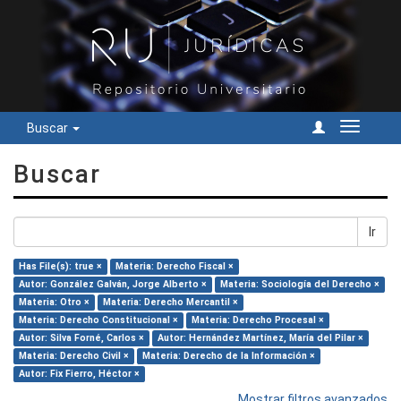
Buscar
Cambiar
navegac
Buscar
Ir
Has File(s): true ×
Materia: Derecho Fiscal ×
Autor: González Galván, Jorge Alberto ×
Materia: Sociología del Derecho ×
Materia: Otro ×
Materia: Derecho Mercantil ×
Materia: Derecho Constitucional ×
Materia: Derecho Procesal ×
Autor: Silva Forné, Carlos ×
Autor: Hernández Martínez, María del Pilar ×
Materia: Derecho Civil ×
Materia: Derecho de la Información ×
Autor: Fix Fierro, Héctor ×
Mostrar filtros avanzados