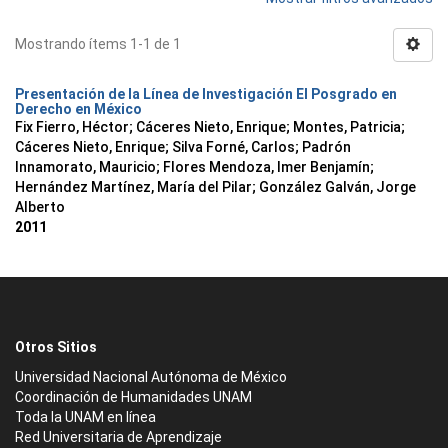
Mostrando ítems 1-1 de 1
Presentación de la Línea de Investigación El Posgrado en
Derecho en México
Fix Fierro, Héctor
;
Cáceres Nieto, Enrique
;
Montes, Patricia
;
Cáceres Nieto, Enrique
;
Silva Forné, Carlos
;
Padrón
Innamorato, Mauricio
;
Flores Mendoza, Imer Benjamín
;
Hernández Martínez, María del Pilar
;
González Galván, Jorge
Alberto
2011
Otros Sitios
Universidad Nacional Autónoma de México
Coordinación de Humanidades UNAM
Toda la UNAM en línea
Red Universitaria de Aprendizaje