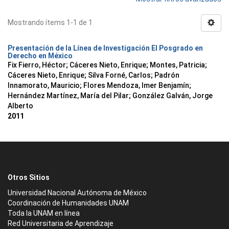
Mostrando ítems 1-1 de 1
Presentación de la Línea de Investigación El Posgrado en
Derecho en México
Fix Fierro, Héctor
;
Cáceres Nieto, Enrique
;
Montes, Patricia
;
Cáceres Nieto, Enrique
;
Silva Forné, Carlos
;
Padrón
Innamorato, Mauricio
;
Flores Mendoza, Imer Benjamín
;
Hernández Martínez, María del Pilar
;
González Galván, Jorge
Alberto
2011
Otros Sitios
Universidad Nacional Autónoma de México
Coordinación de Humanidades UNAM
Toda la UNAM en línea
Red Universitaria de Aprendizaje