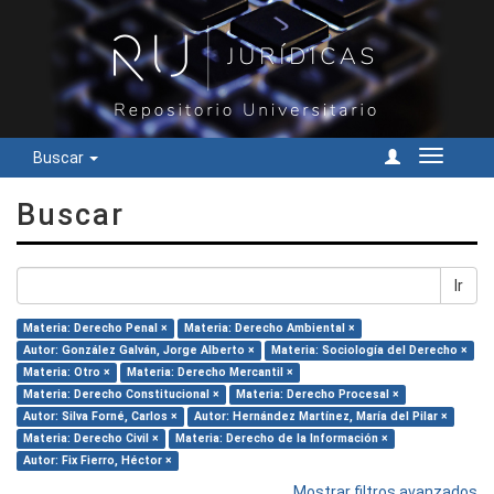
Buscar
Cambiar
navegac
Buscar
Ir
Materia: Derecho Penal ×
Materia: Derecho Ambiental ×
Autor: González Galván, Jorge Alberto ×
Materia: Sociología del Derecho ×
Materia: Otro ×
Materia: Derecho Mercantil ×
Materia: Derecho Constitucional ×
Materia: Derecho Procesal ×
Autor: Silva Forné, Carlos ×
Autor: Hernández Martínez, María del Pilar ×
Materia: Derecho Civil ×
Materia: Derecho de la Información ×
Autor: Fix Fierro, Héctor ×
Mostrar filtros avanzados