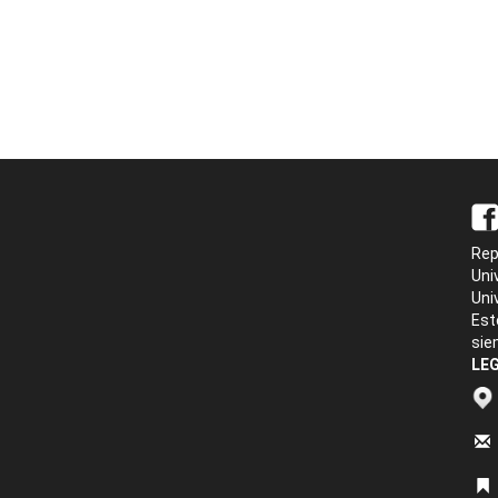
Rep
Uni
Uni
Est
sie
LEG