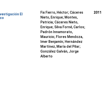
Fix Fierro, Héctor
;
Cáceres
2011
nvestigación El
Nieto, Enrique
;
Montes,
ico
Patricia
;
Cáceres Nieto,
Enrique
;
Silva Forné, Carlos
;
Padrón Innamorato,
Mauricio
;
Flores Mendoza,
Imer Benjamín
;
Hernández
Martínez, María del Pilar
;
González Galván, Jorge
Alberto