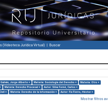
s (Videoteca Jurídica Virtual)
Buscar
 Galván, Jorge Alberto ×
Materia: Sociología del Derecho ×
Materia: Otro ×
×
Materia: Derecho Procesal ×
Autor: Silva Forné, Carlos ×
ivil ×
Materia: Derecho de la Información ×
Autor: Fix Fierro, Héctor ×
Mostrar filtros 