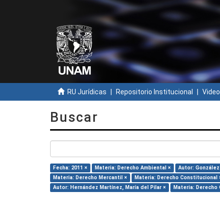
RU Jurídicas
Repositorio Institucional
Video
Buscar
Fecha: 2011 ×
Materia: Derecho Ambiental ×
Autor: González
Materia: Derecho Mercantil ×
Materia: Derecho Constitucional 
Autor: Hernández Martínez, María del Pilar ×
Materia: Derecho C