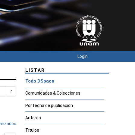
Login
LISTAR
Todo DSpace
Ir
Comunidades & Colecciones
Por fecha de publicación
Autores
avanzados
Títulos