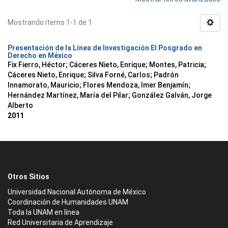
Mostrando ítems 1-1 de 1
Presentación de la Línea de Investigación El Posgrado en
Derecho en México
Fix Fierro, Héctor
;
Cáceres Nieto, Enrique
;
Montes, Patricia
;
Cáceres Nieto, Enrique
;
Silva Forné, Carlos
;
Padrón
Innamorato, Mauricio
;
Flores Mendoza, Imer Benjamín
;
Hernández Martínez, María del Pilar
;
González Galván, Jorge
Alberto
2011
Otros Sitios
Universidad Nacional Autónoma de México
Coordinación de Humanidades UNAM
Toda la UNAM en línea
Red Universitaria de Aprendizaje