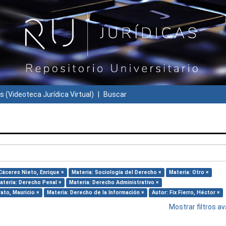
s (Videoteca Jurídica Virtual)
Buscar
Cáceres Nieto, Enrique ×
Materia: Sociología del Derecho ×
Materia: Otro ×
ateria: Derecho Penal ×
Materia: Derecho Administrativo ×
ato, Mauricio ×
Materia: Derecho de la Información ×
Autor: Fix Fierro, Héctor ×
Mostrar filtros 