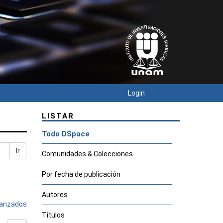
Login
LISTAR
Todo DSpace
Ir
Comunidades & Colecciones
Por fecha de publicación
Autores
avanzados
Títulos