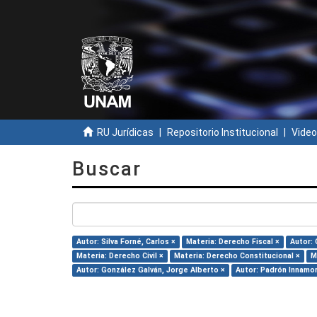
RU Jurídicas
Repositorio Institucional
Video
Buscar
Autor: Silva Forné, Carlos ×
Materia: Derecho Fiscal ×
Autor: 
Materia: Derecho Civil ×
Materia: Derecho Constitucional ×
M
Autor: González Galván, Jorge Alberto ×
Autor: Padrón Innamor