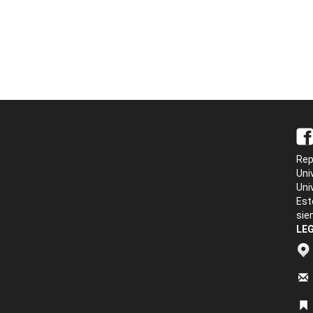
Rep
Uni
Uni
Est
sie
LEG