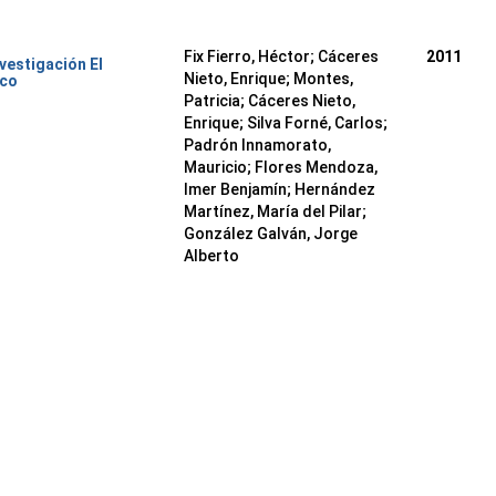
Fix Fierro, Héctor
;
Cáceres
2011
nvestigación El
Nieto, Enrique
;
Montes,
ico
Patricia
;
Cáceres Nieto,
Enrique
;
Silva Forné, Carlos
;
Padrón Innamorato,
Mauricio
;
Flores Mendoza,
Imer Benjamín
;
Hernández
Martínez, María del Pilar
;
González Galván, Jorge
Alberto