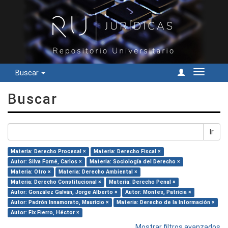
Buscar
Cambiar
navegac
Buscar
Ir
Materia: Derecho Procesal ×
Materia: Derecho Fiscal ×
Autor: Silva Forné, Carlos ×
Materia: Sociología del Derecho ×
Materia: Otro ×
Materia: Derecho Ambiental ×
Materia: Derecho Constitucional ×
Materia: Derecho Penal ×
Autor: González Galván, Jorge Alberto ×
Autor: Montes, Patricia ×
Autor: Padrón Innamorato, Mauricio ×
Materia: Derecho de la Información ×
Autor: Fix Fierro, Héctor ×
Mostrar filtros avanzados