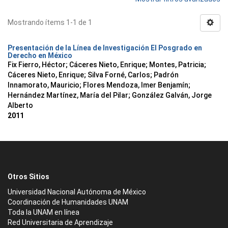
Mostrando ítems 1-1 de 1
Presentación de la Línea de Investigación El Posgrado en
Derecho en México
Fix Fierro, Héctor
;
Cáceres Nieto, Enrique
;
Montes, Patricia
;
Cáceres Nieto, Enrique
;
Silva Forné, Carlos
;
Padrón
Innamorato, Mauricio
;
Flores Mendoza, Imer Benjamín
;
Hernández Martínez, María del Pilar
;
González Galván, Jorge
Alberto
2011
Otros Sitios
Universidad Nacional Autónoma de México
Coordinación de Humanidades UNAM
Toda la UNAM en línea
Red Universitaria de Aprendizaje