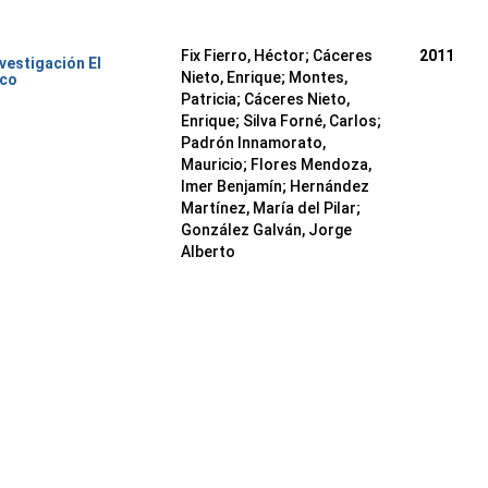
Fix Fierro, Héctor
;
Cáceres
2011
nvestigación El
Nieto, Enrique
;
Montes,
ico
Patricia
;
Cáceres Nieto,
Enrique
;
Silva Forné, Carlos
;
Padrón Innamorato,
Mauricio
;
Flores Mendoza,
Imer Benjamín
;
Hernández
Martínez, María del Pilar
;
González Galván, Jorge
Alberto