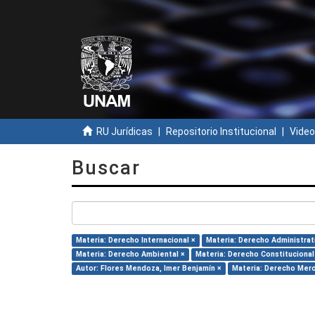
RU Jurídicas
Repositorio Institucional
Video
Buscar
Materia: Derecho Internacional ×
Materia: Derecho Administrat
Materia: Derecho Ambiental ×
Materia: Derecho Constitucional
Autor: Flores Mendoza, Imer Benjamín ×
Materia: Derecho Merc