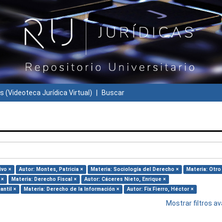
s (Videoteca Jurídica Virtual)
Buscar
ivo ×
Autor: Montes, Patricia ×
Materia: Sociología del Derecho ×
Materia: Otro
 ×
Materia: Derecho Fiscal ×
Autor: Cáceres Nieto, Enrique ×
antil ×
Materia: Derecho de la Información ×
Autor: Fix Fierro, Héctor ×
Mostrar filtros 