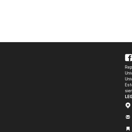
Rep
Uni
Uni
Est
sie
LEG