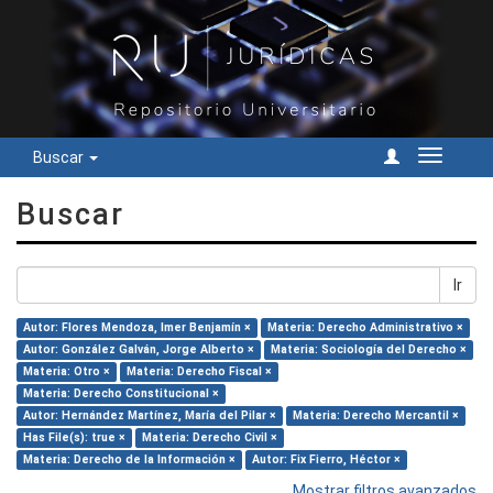
Buscar
Cambiar
navegac
Buscar
Ir
Autor: Flores Mendoza, Imer Benjamín ×
Materia: Derecho Administrativo ×
Autor: González Galván, Jorge Alberto ×
Materia: Sociología del Derecho ×
Materia: Otro ×
Materia: Derecho Fiscal ×
Materia: Derecho Constitucional ×
Autor: Hernández Martínez, María del Pilar ×
Materia: Derecho Mercantil ×
Has File(s): true ×
Materia: Derecho Civil ×
Materia: Derecho de la Información ×
Autor: Fix Fierro, Héctor ×
Mostrar filtros avanzados