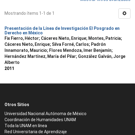
Mostrando ítems 1-1 de 1
Presentación de la Línea de Investigación El Posgrado en
Derecho en México
Fix Fierro, Héctor
;
Cáceres Nieto, Enrique
;
Montes, Patricia
;
Cáceres Nieto, Enrique
;
Silva Forné, Carlos
;
Padrón
Innamorato, Mauricio
;
Flores Mendoza, Imer Benjamín
;
Hernández Martínez, María del Pilar
;
González Galván, Jorge
Alberto
2011
Otros Sitios
Universidad Nacional Autónoma de México
Coordinación de Humanidades UNAM
Toda la UNAM en línea
Red Universitaria de Aprendizaje