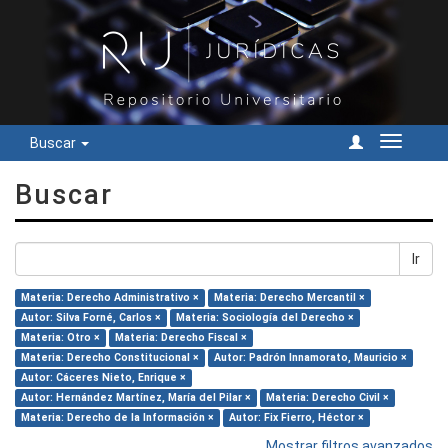
Buscar
Cambiar
navegac
Buscar
Ir
Materia: Derecho Administrativo ×
Materia: Derecho Mercantil ×
Autor: Silva Forné, Carlos ×
Materia: Sociología del Derecho ×
Materia: Otro ×
Materia: Derecho Fiscal ×
Materia: Derecho Constitucional ×
Autor: Padrón Innamorato, Mauricio ×
Autor: Cáceres Nieto, Enrique ×
Autor: Hernández Martínez, María del Pilar ×
Materia: Derecho Civil ×
Materia: Derecho de la Información ×
Autor: Fix Fierro, Héctor ×
Mostrar filtros avanzados