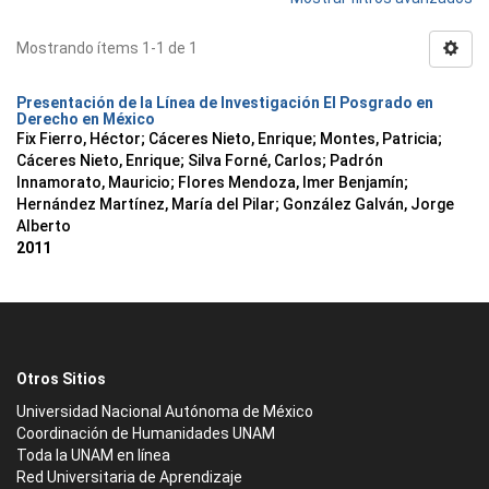
Mostrando ítems 1-1 de 1
Presentación de la Línea de Investigación El Posgrado en
Derecho en México
Fix Fierro, Héctor
;
Cáceres Nieto, Enrique
;
Montes, Patricia
;
Cáceres Nieto, Enrique
;
Silva Forné, Carlos
;
Padrón
Innamorato, Mauricio
;
Flores Mendoza, Imer Benjamín
;
Hernández Martínez, María del Pilar
;
González Galván, Jorge
Alberto
2011
Otros Sitios
Universidad Nacional Autónoma de México
Coordinación de Humanidades UNAM
Toda la UNAM en línea
Red Universitaria de Aprendizaje