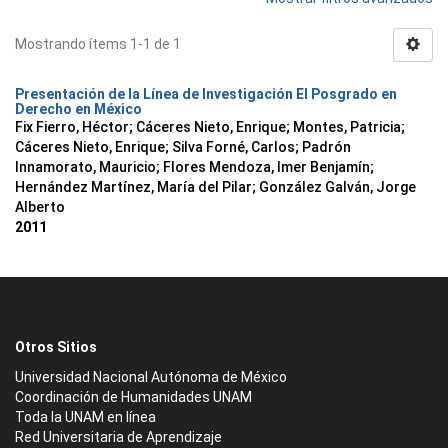
Mostrando ítems 1-1 de 1
Presentación de la Línea de Investigación El Posgrado en
Derecho en México
Fix Fierro, Héctor
;
Cáceres Nieto, Enrique
;
Montes, Patricia
;
Cáceres Nieto, Enrique
;
Silva Forné, Carlos
;
Padrón
Innamorato, Mauricio
;
Flores Mendoza, Imer Benjamín
;
Hernández Martínez, María del Pilar
;
González Galván, Jorge
Alberto
2011
Otros Sitios
Universidad Nacional Autónoma de México
Coordinación de Humanidades UNAM
Toda la UNAM en línea
Red Universitaria de Aprendizaje