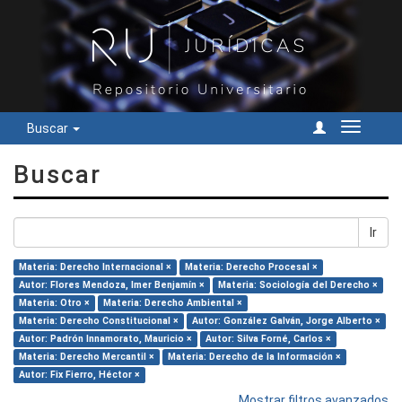
Buscar
Cambiar
navegac
Buscar
Ir
Materia: Derecho Internacional ×
Materia: Derecho Procesal ×
Autor: Flores Mendoza, Imer Benjamín ×
Materia: Sociología del Derecho ×
Materia: Otro ×
Materia: Derecho Ambiental ×
Materia: Derecho Constitucional ×
Autor: González Galván, Jorge Alberto ×
Autor: Padrón Innamorato, Mauricio ×
Autor: Silva Forné, Carlos ×
Materia: Derecho Mercantil ×
Materia: Derecho de la Información ×
Autor: Fix Fierro, Héctor ×
Mostrar filtros avanzados