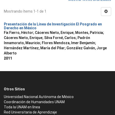
Mostrando ítems 1-1 de 1
Presentación de la Línea de Investigación El Posgrado en
Derecho en México
Fix Fierro, Héctor
;
Cáceres Nieto, Enrique
;
Montes, Patricia
;
Cáceres Nieto, Enrique
;
Silva Forné, Carlos
;
Padrón
Innamorato, Mauricio
;
Flores Mendoza, Imer Benjamín
;
Hernández Martínez, María del Pilar
;
González Galván, Jorge
Alberto
2011
Otros Sitios
Universidad Nacional Autónoma de México
Coordinación de Humanidades UNAM
Toda la UNAM en línea
Red Universitaria de Aprendizaje