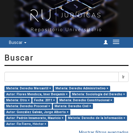
Buscar
Cambiar
navegac
Buscar
Ir
Materia: Derecho Mercantil ×
Materia: Derecho Administrativo ×
Autor: Flores Mendoza, Imer Benjamín ×
Materia: Sociología del Derecho ×
Materia: Otro ×
Fecha: 2011 ×
Materia: Derecho Constitucional ×
Materia: Derecho Procesal ×
Materia: Derecho Civil ×
Autor: González Galván, Jorge Alberto ×
Autor: Padrón Innamorato, Mauricio ×
Materia: Derecho de la Información ×
Autor: Fix Fierro, Héctor ×
Mostrar filtros avanzados