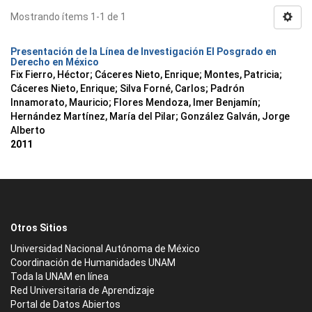
Mostrando ítems 1-1 de 1
Presentación de la Línea de Investigación El Posgrado en
Derecho en México
Fix Fierro, Héctor
;
Cáceres Nieto, Enrique
;
Montes, Patricia
;
Cáceres Nieto, Enrique
;
Silva Forné, Carlos
;
Padrón
Innamorato, Mauricio
;
Flores Mendoza, Imer Benjamín
;
Hernández Martínez, María del Pilar
;
González Galván, Jorge
Alberto
2011
Otros Sitios
Universidad Nacional Autónoma de México
Coordinación de Humanidades UNAM
Toda la UNAM en línea
Red Universitaria de Aprendizaje
Portal de Datos Abiertos