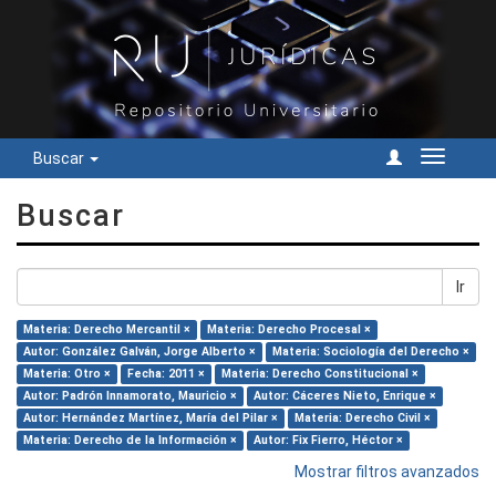
Buscar
Cambiar
navegac
Buscar
Ir
Materia: Derecho Mercantil ×
Materia: Derecho Procesal ×
Autor: González Galván, Jorge Alberto ×
Materia: Sociología del Derecho ×
Materia: Otro ×
Fecha: 2011 ×
Materia: Derecho Constitucional ×
Autor: Padrón Innamorato, Mauricio ×
Autor: Cáceres Nieto, Enrique ×
Autor: Hernández Martínez, María del Pilar ×
Materia: Derecho Civil ×
Materia: Derecho de la Información ×
Autor: Fix Fierro, Héctor ×
Mostrar filtros avanzados