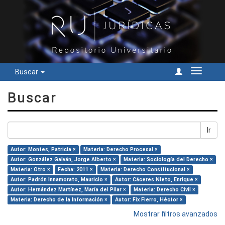
Buscar
Cambiar
navegac
Buscar
Ir
Autor: Montes, Patricia ×
Materia: Derecho Procesal ×
Autor: González Galván, Jorge Alberto ×
Materia: Sociología del Derecho ×
Materia: Otro ×
Fecha: 2011 ×
Materia: Derecho Constitucional ×
Autor: Padrón Innamorato, Mauricio ×
Autor: Cáceres Nieto, Enrique ×
Autor: Hernández Martínez, María del Pilar ×
Materia: Derecho Civil ×
Materia: Derecho de la Información ×
Autor: Fix Fierro, Héctor ×
Mostrar filtros avanzados