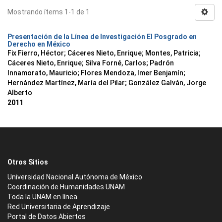
Mostrando ítems 1-1 de 1
Presentación de la Línea de Investigación El Posgrado en
Derecho en México
Fix Fierro, Héctor
;
Cáceres Nieto, Enrique
;
Montes, Patricia
;
Cáceres Nieto, Enrique
;
Silva Forné, Carlos
;
Padrón
Innamorato, Mauricio
;
Flores Mendoza, Imer Benjamín
;
Hernández Martínez, María del Pilar
;
González Galván, Jorge
Alberto
2011
Otros Sitios
Universidad Nacional Autónoma de México
Coordinación de Humanidades UNAM
Toda la UNAM en línea
Red Universitaria de Aprendizaje
Portal de Datos Abiertos