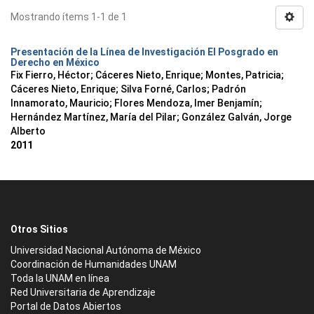
Mostrando ítems 1-1 de 1
Presentación de la Línea de Investigación El Posgrado en
Derecho en México
Fix Fierro, Héctor
;
Cáceres Nieto, Enrique
;
Montes, Patricia
;
Cáceres Nieto, Enrique
;
Silva Forné, Carlos
;
Padrón
Innamorato, Mauricio
;
Flores Mendoza, Imer Benjamín
;
Hernández Martínez, María del Pilar
;
González Galván, Jorge
Alberto
2011
Otros Sitios
Universidad Nacional Autónoma de México
Coordinación de Humanidades UNAM
Toda la UNAM en línea
Red Universitaria de Aprendizaje
Portal de Datos Abiertos