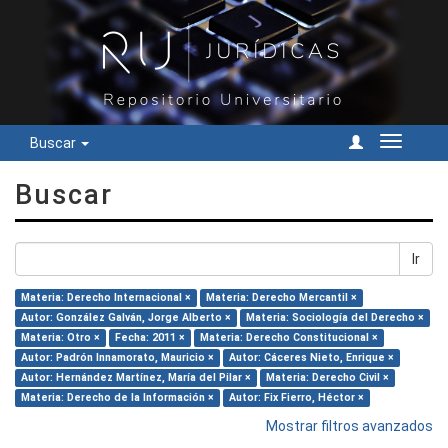
Buscar
Cambiar
navegac
Buscar
Ir
Materia: Derecho Internacional ×
Materia: Derecho Mercantil ×
Autor: González Galván, Jorge Alberto ×
Materia: Sociología del Derecho ×
Materia: Otro ×
Fecha: 2011 ×
Materia: Derecho Constitucional ×
Autor: Padrón Innamorato, Mauricio ×
Autor: Cáceres Nieto, Enrique ×
Autor: Hernández Martínez, María del Pilar ×
Materia: Derecho Civil ×
Materia: Derecho de la Información ×
Autor: Fix Fierro, Héctor ×
Mostrar filtros avanzados