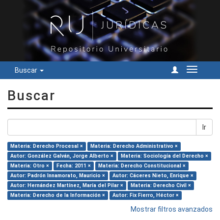
Buscar
Cambiar
navegac
Buscar
Ir
Materia: Derecho Procesal ×
Materia: Derecho Administrativo ×
Autor: González Galván, Jorge Alberto ×
Materia: Sociología del Derecho ×
Materia: Otro ×
Fecha: 2011 ×
Materia: Derecho Constitucional ×
Autor: Padrón Innamorato, Mauricio ×
Autor: Cáceres Nieto, Enrique ×
Autor: Hernández Martínez, María del Pilar ×
Materia: Derecho Civil ×
Materia: Derecho de la Información ×
Autor: Fix Fierro, Héctor ×
Mostrar filtros avanzados