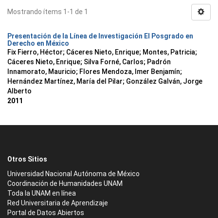
Mostrando ítems 1-1 de 1
Presentación de la Línea de Investigación El Posgrado en
Derecho en México
Fix Fierro, Héctor
;
Cáceres Nieto, Enrique
;
Montes, Patricia
;
Cáceres Nieto, Enrique
;
Silva Forné, Carlos
;
Padrón
Innamorato, Mauricio
;
Flores Mendoza, Imer Benjamín
;
Hernández Martínez, María del Pilar
;
González Galván, Jorge
Alberto
2011
Otros Sitios
Universidad Nacional Autónoma de México
Coordinación de Humanidades UNAM
Toda la UNAM en línea
Red Universitaria de Aprendizaje
Portal de Datos Abiertos