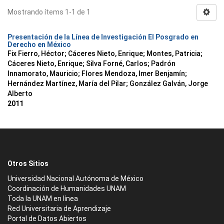
Mostrando ítems 1-1 de 1
Presentación de la Línea de Investigación El Posgrado en
Derecho en México
Fix Fierro, Héctor
;
Cáceres Nieto, Enrique
;
Montes, Patricia
;
Cáceres Nieto, Enrique
;
Silva Forné, Carlos
;
Padrón
Innamorato, Mauricio
;
Flores Mendoza, Imer Benjamín
;
Hernández Martínez, María del Pilar
;
González Galván, Jorge
Alberto
2011
Otros Sitios
Universidad Nacional Autónoma de México
Coordinación de Humanidades UNAM
Toda la UNAM en línea
Red Universitaria de Aprendizaje
Portal de Datos Abiertos