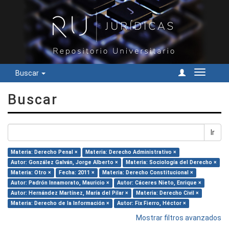
Buscar
Cambiar
navegac
Buscar
Ir
Materia: Derecho Penal ×
Materia: Derecho Administrativo ×
Autor: González Galván, Jorge Alberto ×
Materia: Sociología del Derecho ×
Materia: Otro ×
Fecha: 2011 ×
Materia: Derecho Constitucional ×
Autor: Padrón Innamorato, Mauricio ×
Autor: Cáceres Nieto, Enrique ×
Autor: Hernández Martínez, María del Pilar ×
Materia: Derecho Civil ×
Materia: Derecho de la Información ×
Autor: Fix Fierro, Héctor ×
Mostrar filtros avanzados