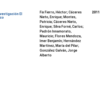
Fix Fierro, Héctor
;
Cáceres
2011
nvestigación El
Nieto, Enrique
;
Montes,
ico
Patricia
;
Cáceres Nieto,
Enrique
;
Silva Forné, Carlos
;
Padrón Innamorato,
Mauricio
;
Flores Mendoza,
Imer Benjamín
;
Hernández
Martínez, María del Pilar
;
González Galván, Jorge
Alberto