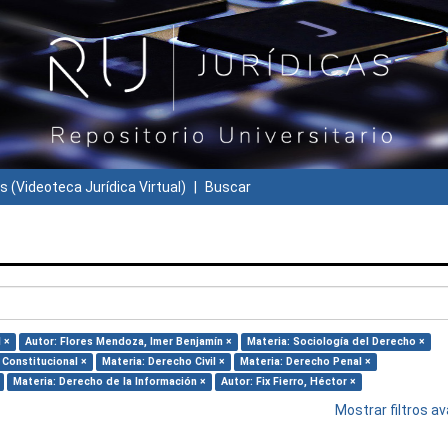
s (Videoteca Jurídica Virtual)
Buscar
 ×
Autor: Flores Mendoza, Imer Benjamín ×
Materia: Sociología del Derecho ×
 Constitucional ×
Materia: Derecho Civil ×
Materia: Derecho Penal ×
Materia: Derecho de la Información ×
Autor: Fix Fierro, Héctor ×
Mostrar filtros 