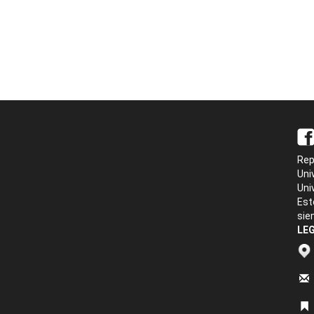
Rep
Uni
Uni
Est
sie
LEG