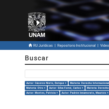
RU Jurídicas
Repositorio Institucional
Video
Buscar
Autor: Cáceres Nieto, Enrique ×
Materia: Derecho Internacional
Materia: Otro ×
Autor: Silva Forné, Carlos ×
Materia: Derecho
Autor: Montes, Patricia ×
Autor: Padrón Innamorato, Mauricio ×