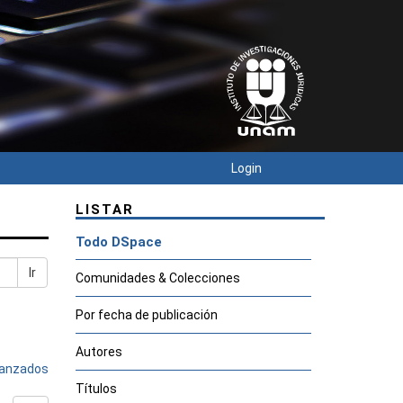
Login
LISTAR
Todo DSpace
Ir
Comunidades & Colecciones
Por fecha de publicación
Autores
avanzados
Títulos